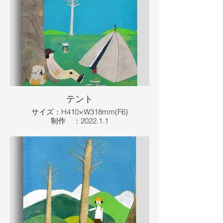
テント
サイズ：H410×W318mm(F6)
制作 ：2022.1.1
画材 ：画用紙、アクリル
情報更新日：2026.5.16