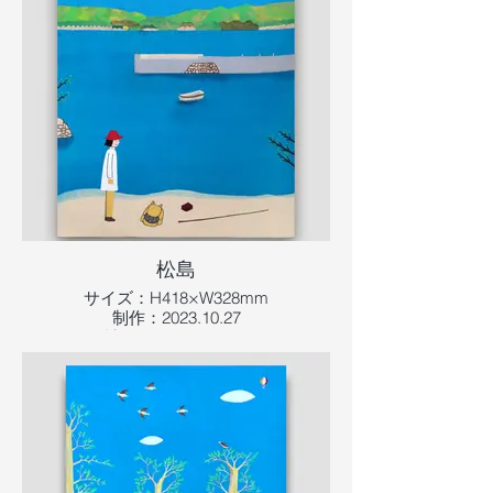
松島
サイズ：H418×W328mm
制作：2023.10.27
画材：画用紙にアクリル
情報更新日：2025.3.19