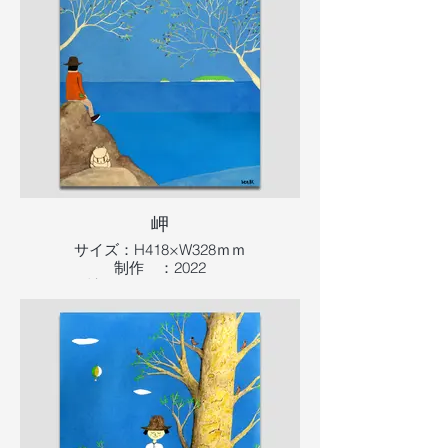
岬
サイズ：H418×W328ｍｍ
制作 ：2022
画材 ：画用紙にアクリル
情報更新日：2025.6.12