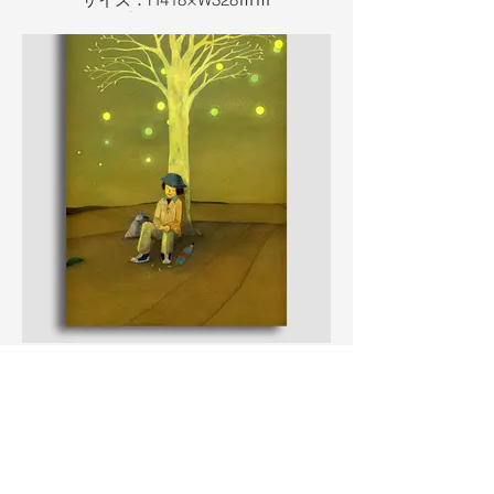
制作 ：2022
画材 ：画用紙にアクリル
情報更新日：2025.7.8
道長く、小休憩
※レンタル中
サイズ：H418×W328ｍｍ
制作 ：2015
画材 ：画用紙にアクリル
情報更新日：2025.5.29