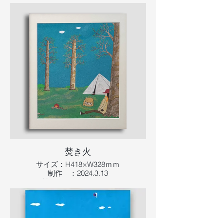
情報更新日：2025.9.24
焚き火
サイズ：H418×W328ｍｍ
制作 ：2024.3.13
画材 ：画用紙にアクリル
情報更新日：2025.6.26