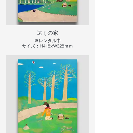
遠くの家
※レンタル中
サイズ：H418×W328ｍｍ
制作 ：2023.3
画材 ：画用紙にアクリル
情報更新日：2026.7.8