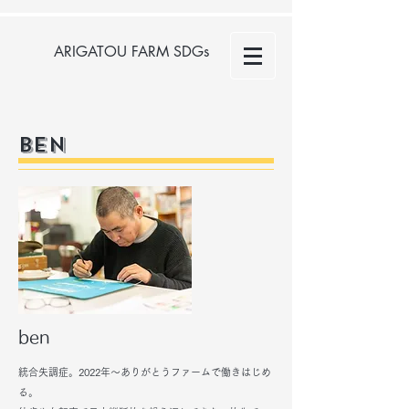
ARIGATOU FARM SDGs
ben
ben
統合失調症。2022年～ありがとうファームで働きはじめ
る。