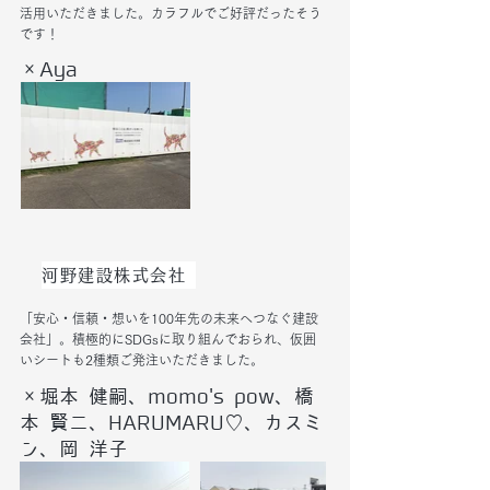
活用いただきました。カラフルでご好評だったそう
です！
×Aya
河野建設株式会社
「安心・信頼・想いを100年先の未来へつなぐ建設
会社」。積極的にSDGsに取り組んでおられ、仮囲
いシートも2種類ご発注いただきました。
×堀本 健嗣、momo's pow、橋
本 賢二、HARUMARU♡
​、カスミ
ン、岡 洋子