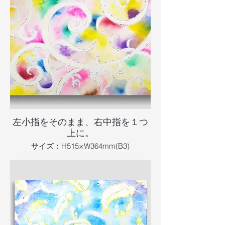
左小指をそのまま、右中指を１つ
上に。
サイズ：H515×W364mm(B3)
制作 ：2026.3.6
画材 ：透明水彩、ペン、アクリル、画
用紙
情報更新日：2026.5.16