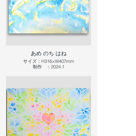
あめ のち はね
サイズ：H316×W407mm
制作 ：2024.1
画材 ：画用紙に透明水彩
情報更新日：2025.6.19