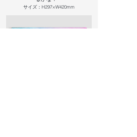
サイズ：H297×W420mm
制作 ：2020
画材 ：画用紙に透明水彩、ペン、色鉛
筆
情報更新日：2024.10.18
the other side of the starry sky ~
ほしぞらのむこう~
※レンタル中
サイズ：H727×W910mm
制作 ：2022.3