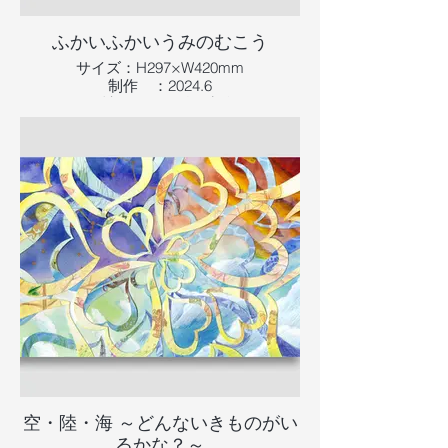
ふかいふかいうみのむこう
サイズ：H297×W420mm
制作 ：2024.6
画材 ：画用紙に水彩
情報更新日：2024.10.18
空・陸・海 ～どんないきものがい
るかな？～