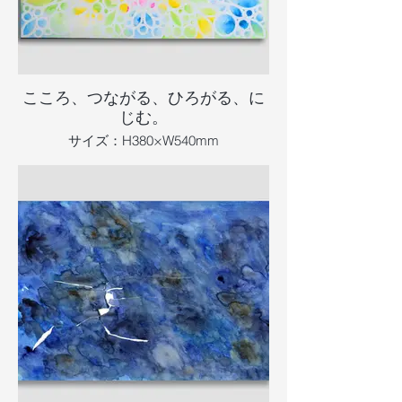
こころ、つながる、ひろがる、に
じむ。
サイズ：H380×W540mm
制作 ：2023.4
画材 ：画用紙に透明水彩
情報更新日：2025.9.17